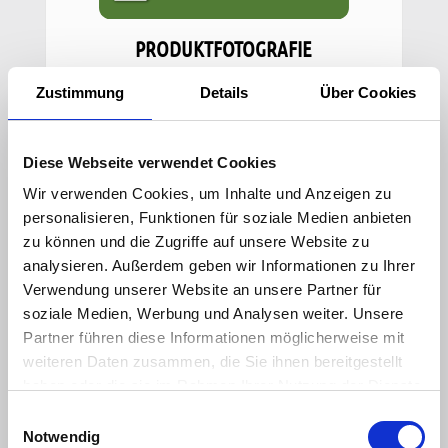
PRODUKTFOTOGRAFIE
Zustimmung
Details
Über Cookies
Diese Webseite verwendet Cookies
Wir verwenden Cookies, um Inhalte und Anzeigen zu
personalisieren, Funktionen für soziale Medien anbieten
zu können und die Zugriffe auf unsere Website zu
analysieren. Außerdem geben wir Informationen zu Ihrer
Verwendung unserer Website an unsere Partner für
soziale Medien, Werbung und Analysen weiter. Unsere
DETAILS
Partner führen diese Informationen möglicherweise mit
weiteren Daten zusammen, die Sie ihnen bereitgestellt
haben oder die sie im Rahmen Ihrer Nutzung der Dienste
gesammelt haben.
E
IMPRESSUM /DATENSCHUTZHINWEISE
Notwendig
i