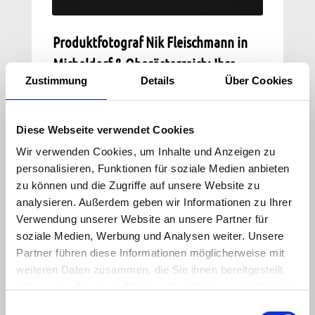
Produktfotograf Nik Fleischmann in
Micheldorf & Oberösterreich: Ihre
Zustimmung
Details
Über Cookies
Produkte perfekt inszeniert
Ein Bild sagt mehr als tausend Worte –
Diese Webseite verwendet Cookies
es verkauft Ihre Vision.
Wir verwenden Cookies, um Inhalte und Anzeigen zu
In der modernen Werbewelt ist
personalisieren, Funktionen für soziale Medien anbieten
professionelle
Produktfotografie
der
zu können und die Zugriffe auf unsere Website zu
Schlüssel zum Erfolg. Erstklassige Bilder
analysieren. Außerdem geben wir Informationen zu Ihrer
sind ein unverzichtbarer Teil Ihrer
Verwendung unserer Website an unsere Partner für
Markenbotschaft, fördern den Umsatz und
soziale Medien, Werbung und Analysen weiter. Unsere
sorgen für die nötige visuelle Sichtbarkeit
Partner führen diese Informationen möglicherweise mit
im digitalen Dschungel.
weiteren Daten zusammen, die Sie ihnen bereitgestellt
haben oder die sie im Rahmen Ihrer Nutzung der Dienste
Warum professionelle Produktfotos?
gesammelt haben.
E