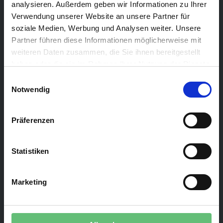
analysieren. Außerdem geben wir Informationen zu Ihrer
Verwendung unserer Website an unsere Partner für
soziale Medien, Werbung und Analysen weiter. Unsere
Partner führen diese Informationen möglicherweise mit
weiteren Daten zusammen, die Sie ihnen bereitgestellt
haben oder die sie im Rahmen Ihrer Nutzung der Dienste
gesammelt haben.
E
IMPRESSUM /DATENSCHUTZHINWEISE
Notwendig
i
n
w
Präferenzen
i
l
l
Statistiken
i
g
u
Marketing
n
g
s
a